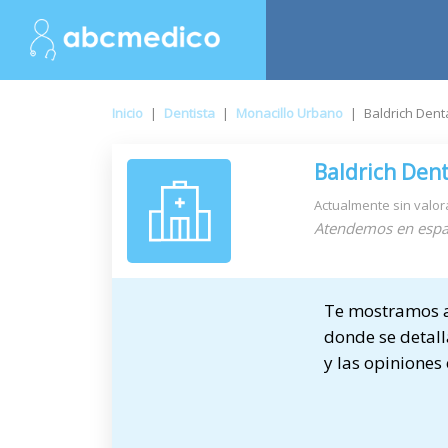
Inicio
|
Dentista
|
Monacillo Urbano
|
Baldrich Dent
Baldrich Den
Actualmente sin valor
Atendemos en espa
Te mostramos a 
donde se detall
y las opiniones