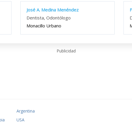
José A. Medina Menéndez
F
Dentista, Odontólogo
D
Monacillo Urbano
M
Publicidad
o
Argentina
ia
USA