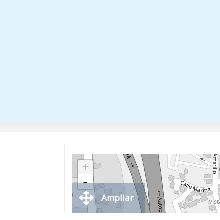
+
-
Ampliar