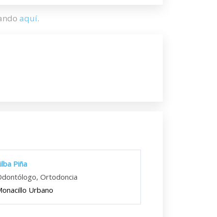
hando
aquí
.
ilba Piña
dontólogo, Ortodoncia
onacillo Urbano