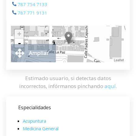
787 754 7133
787 771 9131
+
-
Ampliar
Leaflet
Estimado usuario, si detectas datos
incorrectos, infórmanos pinchando
aquí
.
Especialidades
Acupuntura
Medicina General