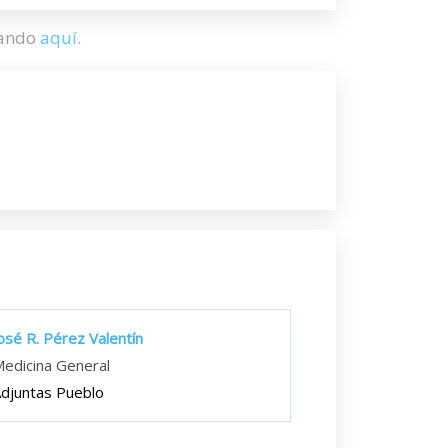
hando
aquí
.
osé R. Pérez Valentín
edicina General
djuntas Pueblo