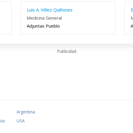
Luis A. Vélez Quiñones
E
Medicina General
M
Adjuntas Pueblo
A
Publicidad
o
Argentina
ia
USA