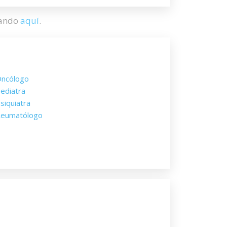
hando
aquí
.
ncólogo
ediatra
siquiatra
eumatólogo