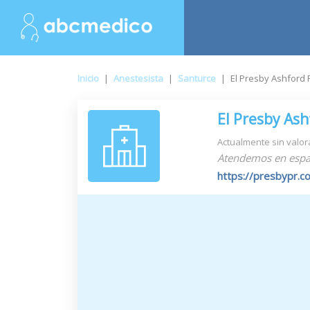
Inicio
|
Anestesista
|
Santurce
|
El Presby Ashford
El Presby As
Actualmente sin valor
Atendemos en espa
https://presbypr.c