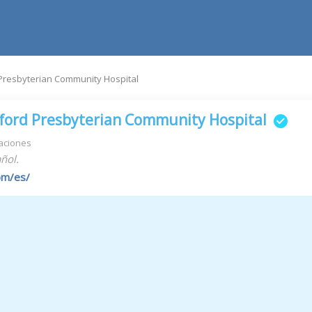
 Presbyterian Community Hospital
hford Presbyterian Community Hospital
aciones
ñol.
om/es/