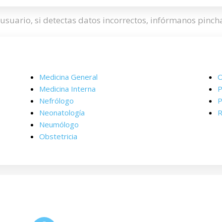
usuario, si detectas datos incorrectos, infórmanos pinc
Medicina General
O
Medicina Interna
P
Nefrólogo
P
Neonatología
R
Neumólogo
Obstetricia