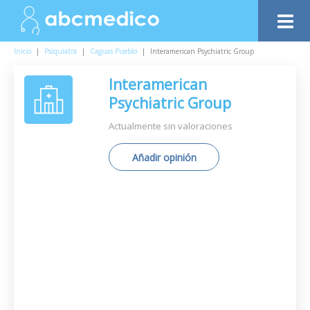
Inicio
|
Psiquiatra
|
Caguas Pueblo
|
Interamerican Psychiatric Group
Interamerican
Psychiatric Group
Actualmente sin valoraciones
Añadir opinión