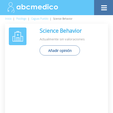
Inicio
|
Psicólogo
|
Caguas Pueblo
|
Science Behavior
Science Behavior
Actualmente sin valoraciones
Añadir opinión