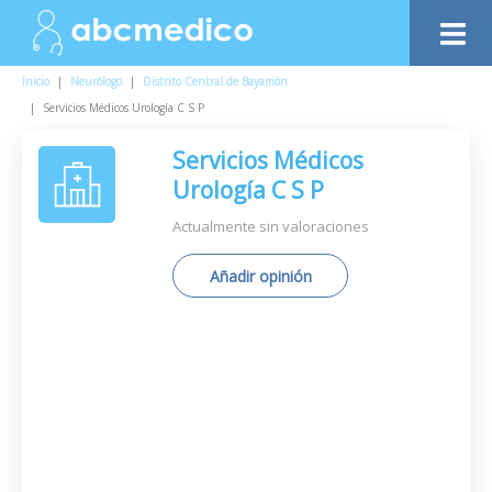
Inicio
|
Neurólogo
|
Distrito Central de Bayamón
|
Servicios Médicos Urología C S P
Servicios Médicos
Urología C S P
Actualmente sin valoraciones
Añadir opinión