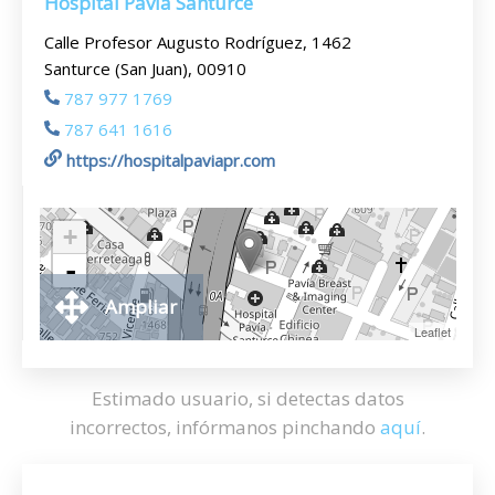
Hospital Pavia Santurce
Calle Profesor Augusto Rodríguez, 1462
Santurce (San Juan), 00910
787 977 1769
787 641 1616
https://hospitalpaviapr.com
+
-
Ampliar
Leaflet
Estimado usuario, si detectas datos
incorrectos, infórmanos pinchando
aquí
.