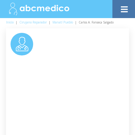
Inicio
|
Cirujano Reparador
|
Manatí Pueblo
|
Carlos A. Fonseca Salgado