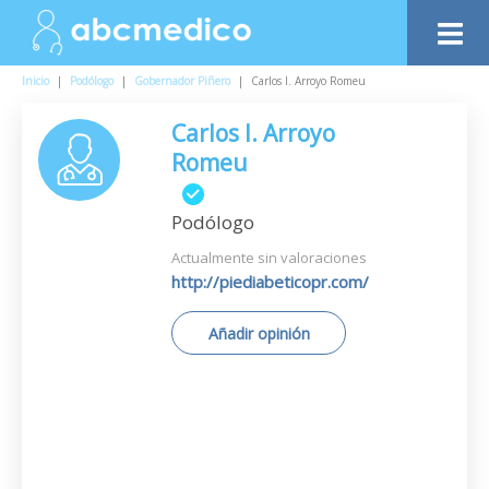
Inicio
|
Podólogo
|
Gobernador Piñero
|
Carlos I. Arroyo Romeu
Carlos I. Arroyo
Romeu
Podólogo
Actualmente sin valoraciones
http://piediabeticopr.com/
Añadir opinión