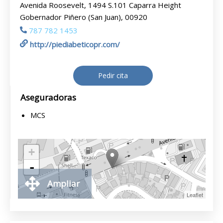
Avenida Roosevelt, 1494 S.101 Caparra Height
Gobernador Piñero (San Juan), 00920
787 782 1453
http://piediabeticopr.com/
Pedir cita
Aseguradoras
MCS
+
-
Ampliar
Leaflet