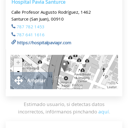
Hospital Pavia Santurce
Calle Profesor Augusto Rodríguez, 1462
Santurce (San Juan), 00910
787 782 1453
787 641 1616
https://hospitalpaviapr.com
+
-
Ampliar
Leaflet
Estimado usuario, si detectas datos
incorrectos, infórmanos pinchando
aquí
.