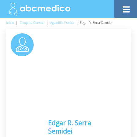
Inicio
|
Cirujano General
|
Aguadilla Pueblo
|
Edgar R. Serra Semidei
Edgar R. Serra
Semidei