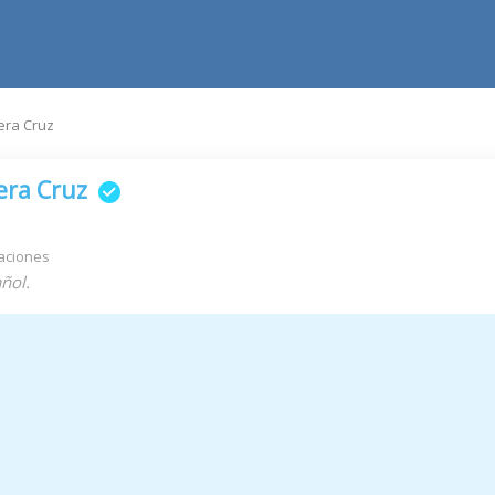
era Cruz
era Cruz
aciones
ñol.