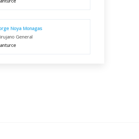
anturce
orge Noya Monagas
irujano General
anturce