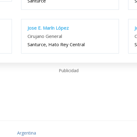
Santurce
S
Jose E. Marín López
J
Cirujano General
C
Santurce, Hato Rey Central
S
Publicidad
o
Argentina