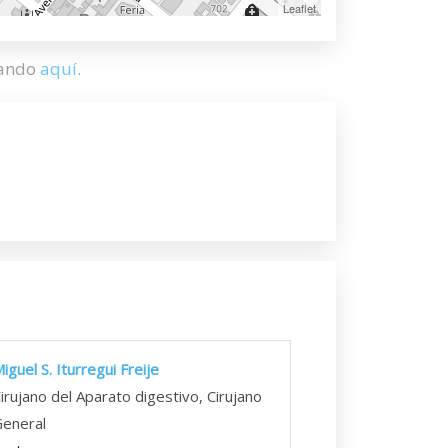
Leaflet
hando
aquí
.
iguel S. Iturregui Freije
irujano del Aparato digestivo, Cirujano
eneral