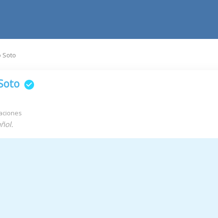
o Soto
 Soto
aciones
ñol.