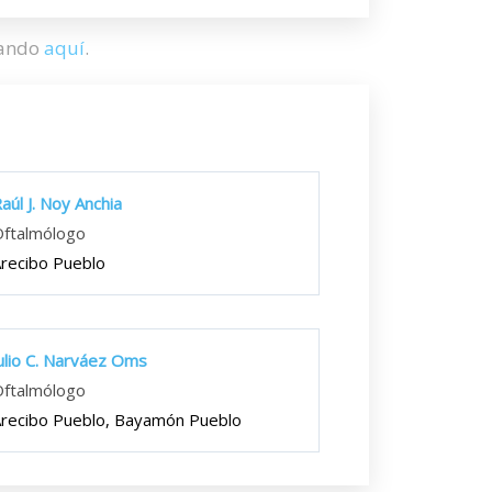
hando
aquí
.
aúl J. Noy Anchia
ftalmólogo
recibo Pueblo
ulio C. Narváez Oms
ftalmólogo
recibo Pueblo, Bayamón Pueblo