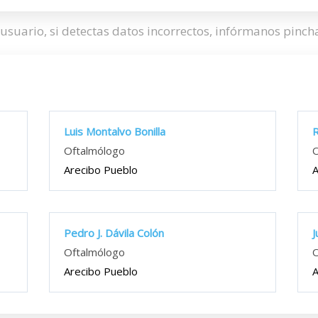
usuario, si detectas datos incorrectos, infórmanos pinc
Luis Montalvo Bonilla
R
Oftalmólogo
O
Arecibo Pueblo
A
Pedro J. Dávila Colón
J
Oftalmólogo
O
Arecibo Pueblo
A