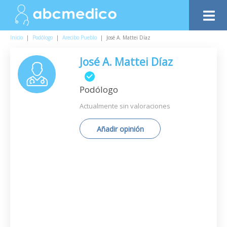
Inicio
|
Podólogo
|
Arecibo Pueblo
|
José A. Mattei Díaz
José A. Mattei Díaz
Podólogo
Actualmente sin valoraciones
Añadir opinión