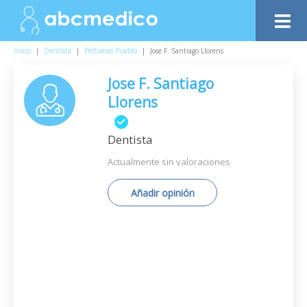
Inicio
|
Dentista
|
Peñuelas Pueblo
|
Jose F. Santiago Llorens
Jose F. Santiago
Llorens
Dentista
Actualmente sin valoraciones
Añadir opinión