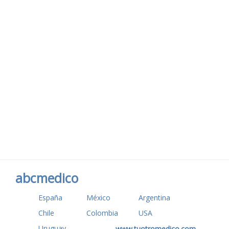
abcmedico
España
México
Argentina
Chile
Colombia
USA
Uruguay
www.tuotromedico.com