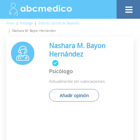
Inicio
|
Psicólogo
|
Distrito Central de Bayamón
|
Nashara M. Bayon Hernández
Nashara M. Bayon
Hernández
Psicólogo
Actualmente sin valoraciones
Añadir opinión