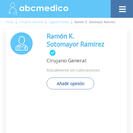
Inicio
|
Cirujano General
|
Caguas Pueblo
|
Ramón K. Sotomayor Ramírez
Ramón K.
Sotomayor Ramírez
Cirujano General
Actualmente sin valoraciones
Añadir opinión