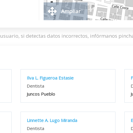
-
Ampliar
usuario, si detectas datos incorrectos, infórmanos pinc
Ilva L. Figueroa Estasie
F
Dentista
D
Juncos Pueblo
J
Linnette A. Lugo Miranda
E
Dentista
D