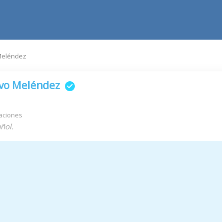
 Meléndez
avo Meléndez
aciones
ñol.