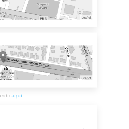
Leaflet
Leaflet
hando
aquí
.