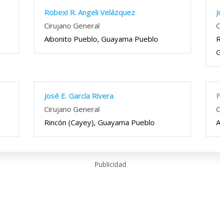
Robexi R. Angeli Velázquez
J
Cirujano General
C
Aibonito Pueblo, Guayama Pueblo
R
G
José E. García Rivera
F
Cirujano General
C
Rincón (Cayey), Guayama Pueblo
A
Publicidad