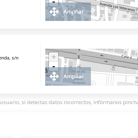
-
Ampliar
+
enda, s/n
-
Ampliar
usuario, si detectas datos incorrectos, infórmanos pinc