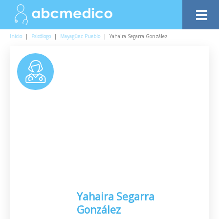
Inicio
|
Psicólogo
|
Mayagüez Pueblo
|
Yahaira Segarra González
Yahaira Segarra
González