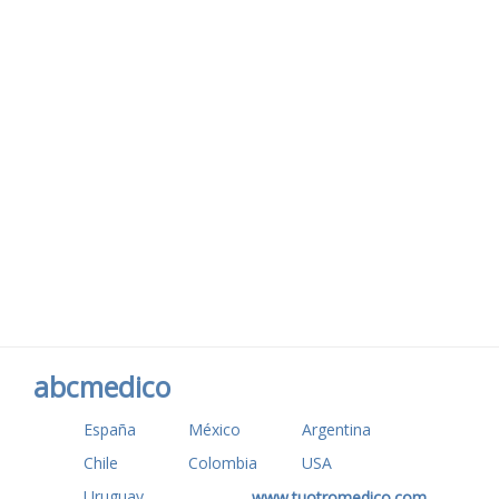
abcmedico
España
México
Argentina
Chile
Colombia
USA
Uruguay
www.tuotromedico.com