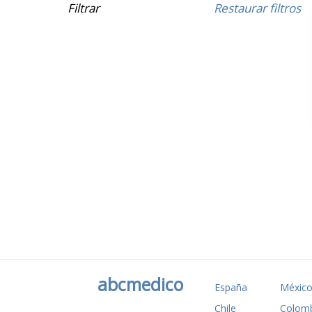
Filtrar
Restaurar filtros
abcmedico
España
Méxic
Chile
Colomb