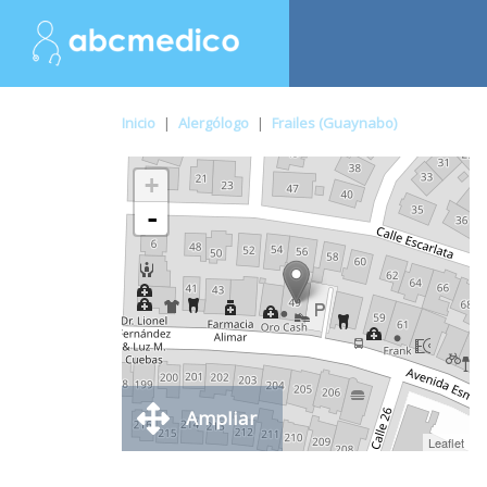
Inicio
|
Alergólogo
|
Frailes (Guaynabo)
+
-
Ampliar
Leaflet