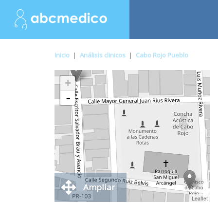
Inicio
|
Análisis clinicos
|
Cabo Rojo Pueblo
+
-
Ampliar
Leaflet