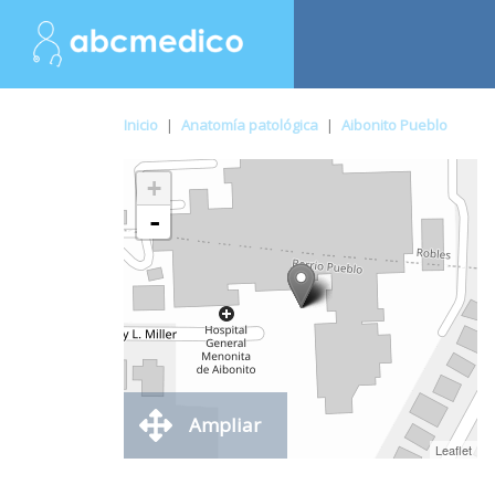
Inicio
|
Anatomía patológica
|
Aibonito Pueblo
+
-
Ampliar
Leaflet