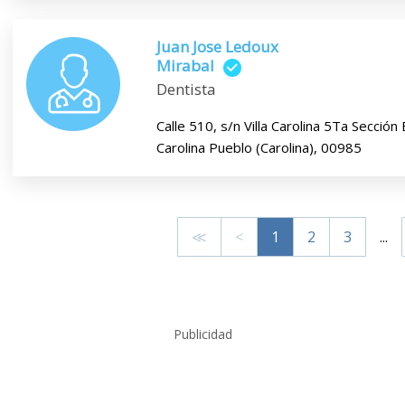
Juan Jose Ledoux
Mirabal
Dentista
Calle 510, s/n Villa Carolina 5Ta Secció
Carolina Pueblo (Carolina), 00985
≪
<
1
2
3
...
Publicidad