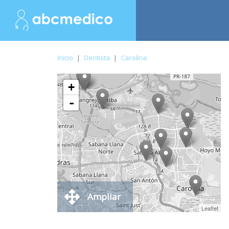
Inicio
|
Dentista
|
Carolina
+
-
Ampliar
Leaflet