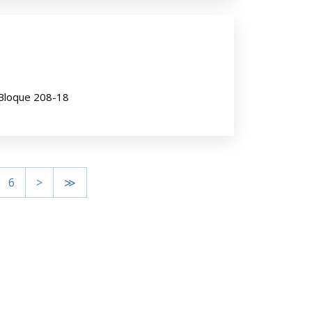
n Bloque 208-18
6
>
≫