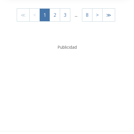
≪
<
1
2
3
...
8
>
≫
Publicidad