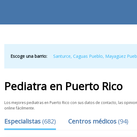
Escoge una barrio:
Santurce
,
Caguas Pueblo
,
Mayagüez Pueb
Pediatra
en
Puerto Rico
Los mejores pediatras en Puerto Rico con sus datos de contacto, las opinione
online fácilmente.
Especialistas
(
682
)
Centros médicos
(
94
)