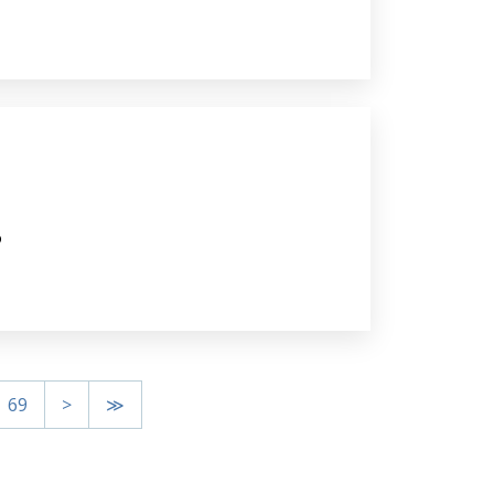
o
69
>
≫