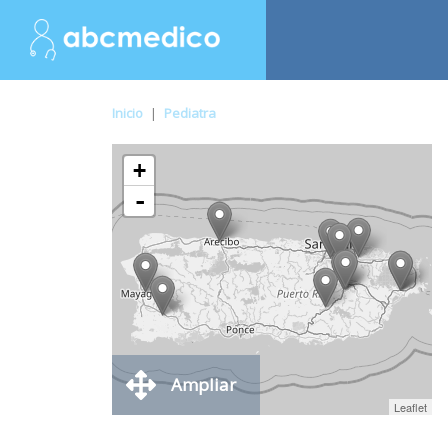
Inicio
|
Pediatra
+
-
Ampliar
Leaflet