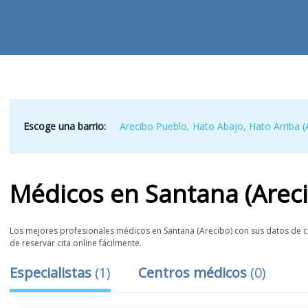
Escoge una barrio:
Arecibo Pueblo
,
Hato Abajo
,
Hato Arriba (
Médicos
en
Santana (Arec
Los mejores profesionales médicos en Santana (Arecibo) con sus datos de co
de reservar cita online fácilmente.
Especialistas
(
1
)
Centros médicos
(
0
)