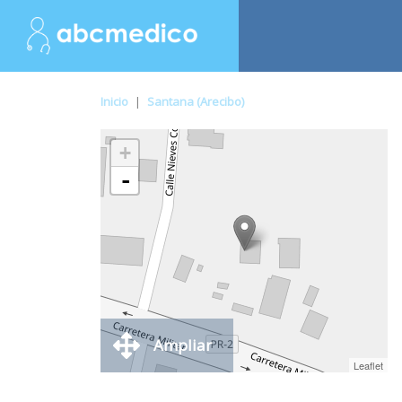
Inicio
|
Santana (Arecibo)
+
-
Ampliar
Leaflet