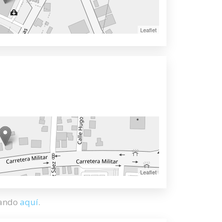
Leaflet
Leaflet
hando
aquí
.