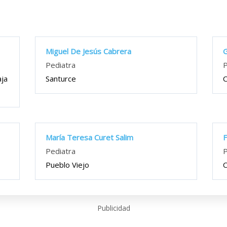
Miguel De Jesús Cabrera
G
Pediatra
P
aja
Santurce
María Teresa Curet Salim
F
Pediatra
P
Pueblo Viejo
C
Publicidad