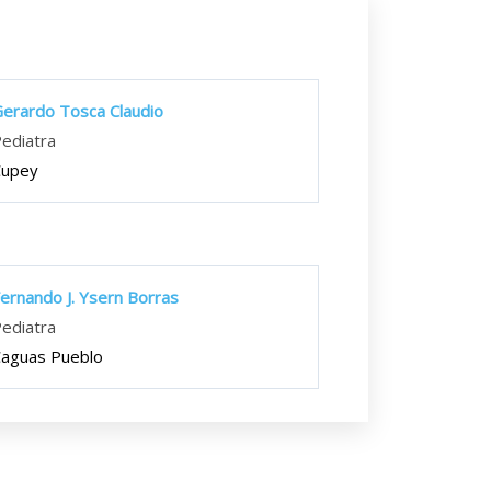
erardo Tosca Claudio
ediatra
Cupey
ernando J. Ysern Borras
ediatra
aguas Pueblo