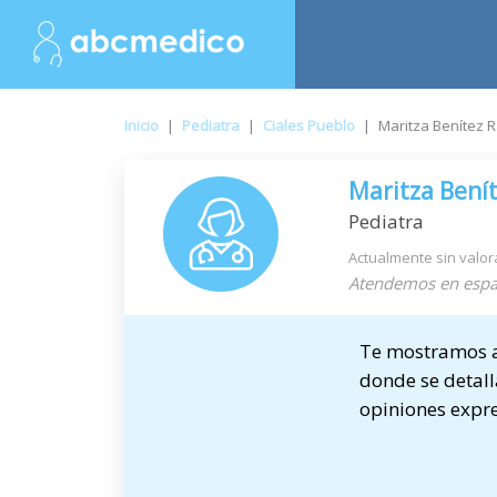
Inicio
|
Pediatra
|
Ciales Pueblo
|
Maritza Benítez 
Maritza Bení
Pediatra
Actualmente sin valor
Atendemos en espa
Te mostramos a 
donde se detalla
opiniones expre